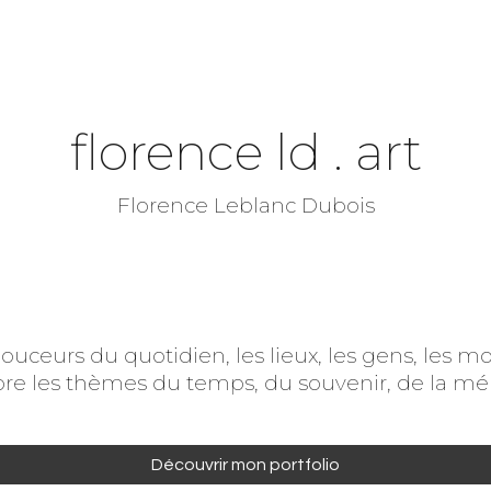
ip to main content
Skip to navigat
florence ld . art
Florence Leblanc Dubois
douceurs du quotidien, les lieux, les gens, les 
ore les thèmes du temps, du souvenir, de la m
Découvrir mon portfolio