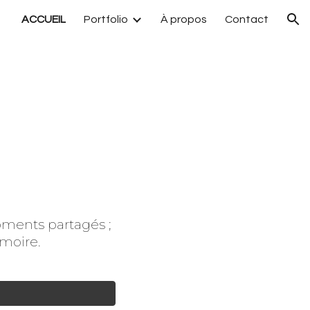
ACCUEIL
Portfolio
À propos
Contact
ion
moments partagés ;
émoire.