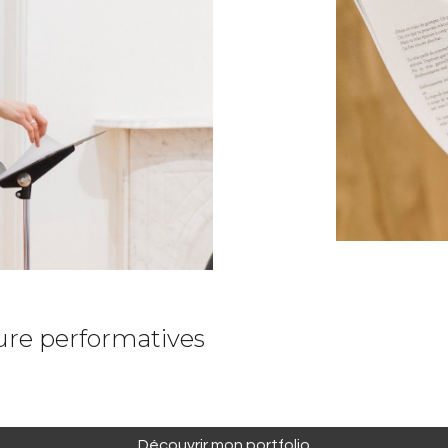
ture performatives
Découvrir mon portfolio