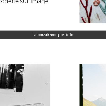
oderie sur image
Découvrir mon portfolio